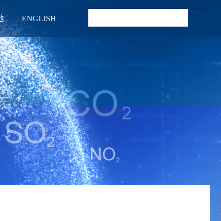
地
ENGLISH